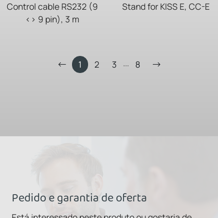
Control cable RS232 (9
Stand for KISS E, CC-E
<> 9 pin), 3 m
...
1
2
3
8
Pedido e garantia de oferta
Está interessado neste produto ou gostaria de