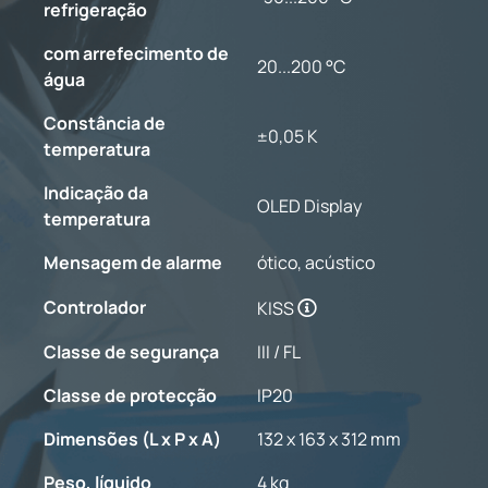
refrigeração
com arrefecimento de
20...200 °C
água
Constância de
±0,05 K
temperatura
Indicação da
OLED Display
temperatura
Mensagem de alarme
ótico, acústico
Controlador
KISS
Classe de segurança
III / FL
Classe de protecção
IP20
Dimensões (L x P x A)
132 x 163 x 312 mm
Peso, líquido
4 kg