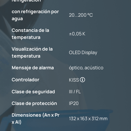
con refrigeración por
20...200 °C
agua
Constancia de la
±0,05 K
temperatura
Visualización de la
OLED Display
temperatura
Mensaje de alarma
óptico, acústico
Controlador
KISS
Clase de seguridad
III / FL
Clase de protección
IP20
Dimensiones (An x Pr
132 x 163 x 312 mm
x Al)