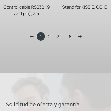
Control cable RS232 (9
Stand for KISS E, CC-E
<> 9 pin), 3 m
...
1
2
3
8
Solicitud de oferta y garantía