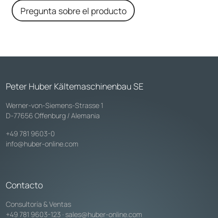
Pregunta sobre el producto
Peter Huber Kältemaschinenbau SE
Werner-von-Siemens-Strasse 1
D-77656 Offenburg / Alemania
+49 781 9603-0
info@huber-online.com
Contacto
Consultoría & Ventas
+49 781 9603-123
·
sales@huber-online.com