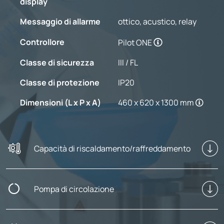
display
Messaggio di allarme
ottico, acustico, relay
Controllore
Pilot ONE
Classe di sicurezza
III / FL
Classe di protezione
IP20
Dimensioni (L x P x A)
460 x 620 x 1300 mm
Capacità di riscaldamento/raffreddamento
Pompa di circolazione