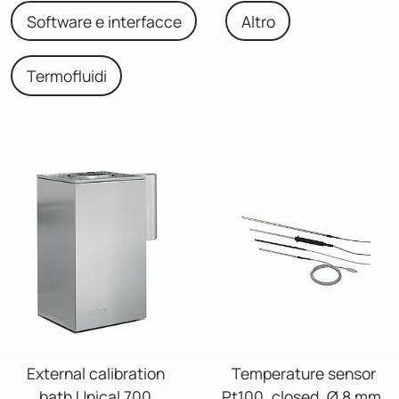
Software e interfacce
Altro
Termofluidi
External calibration
Temperature sensor
bath Unical 700
Pt100, closed, Ø 8 mm,