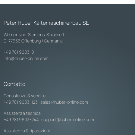
Peter Huber Kältemaschinenbau SE
Werner-von-Siemens-Strasse 1
D-77656 Offenburg / Germania
+49 781 9603-0
info@huber-online.com
Contatto
Consulenza & vendite
+49 781 9603-123
·
sales@huber-online.com
Assistenza tecnica
+49 781 9603-244
·
support@huber-online.com
Assistenza & riparazioni