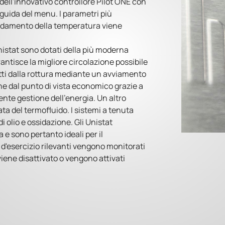
 dell'innovativo controllore Pilot ONE con
 guida del menu. I parametri più
andamento della temperatura viene
Unistat sono dotati della più moderna
ntisce la migliore circolazione possibile
tetti dalla rottura mediante un avviamento
e dal punto di vista economico grazie a
iente gestione dell'energia. Un altro
ta del termofluido. I sistemi a tenuta
i olio e ossidazione. Gli Unistat
 e sono pertanto ideali per il
d'esercizio rilevanti vengono monitorati
viene disattivato o vengono attivati