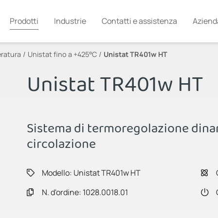
Prodotti
Industrie
Contatti e assistenza
Aziend
eratura
Unistat fino a +425°C
Unistat TR401w HT
Unistat TR401w HT
Sistema di termoregolazione dina
circolazione
Modello: Unistat TR401w HT
N. d'ordine: 1028.0018.01