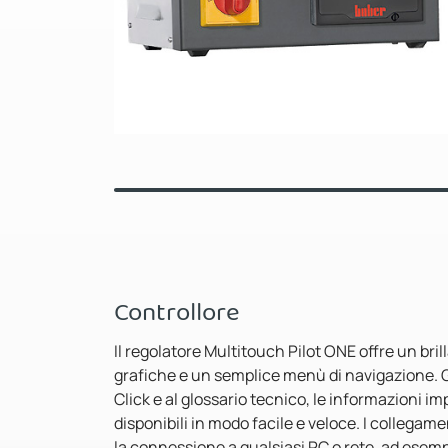
Controllore
Il regolatore Multitouch Pilot ONE offre un bri
grafiche e un semplice menù di navigazione. Gr
Click e al glossario tecnico, le informazioni i
disponibili in modo facile e veloce. I collega
la connessione a qualsiasi PC o rete, ad esemp