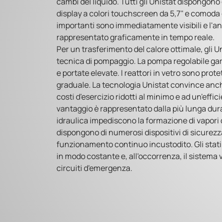
cambi del liquido. Tutti gli Unistat dispongono
display a colori touchscreen da 5,7'' e comoda
importanti sono immediatamente visibili e l'
rappresentato graficamente in tempo reale.
Per un trasferimento del calore ottimale, gli 
tecnica di pompaggio. La pompa regolabile gara
e portate elevate. I reattori in vetro sono pro
graduale. La tecnologia Unistat convince anch
costi d'esercizio ridotti al minimo e ad un'effic
vantaggio è rappresentato dalla più lunga dura
idraulica impediscono la formazione di vapori d
dispongono di numerosi dispositivi di sicurezza
funzionamento continuo incustodito. Gli stati 
in modo costante e, all'occorrenza, il sistema 
circuiti d'emergenza.