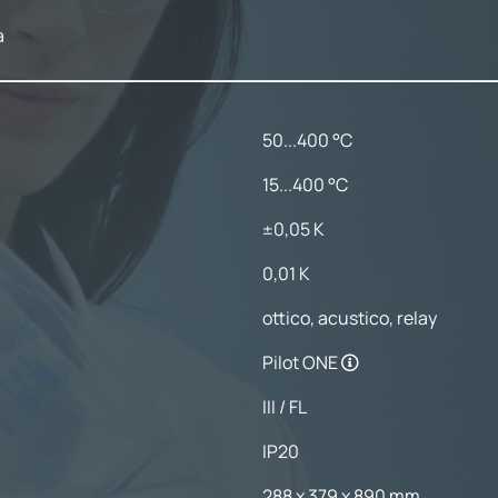
a
50...400 °C
15...400 °C
±0,05 K
0,01 K
ottico, acustico, relay
Pilot ONE
III / FL
IP20
288 x 379 x 890 mm