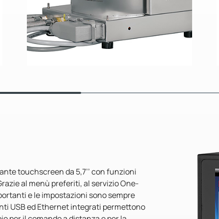
llante touchscreen da 5,7’’ con funzioni
azie al menù preferiti, al servizio One-
mportanti e le impostazioni sono sempre
menti USB ed Ethernet integrati permettono
io per il comando a distanza e per la