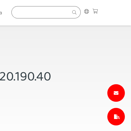
a
P20.190.40