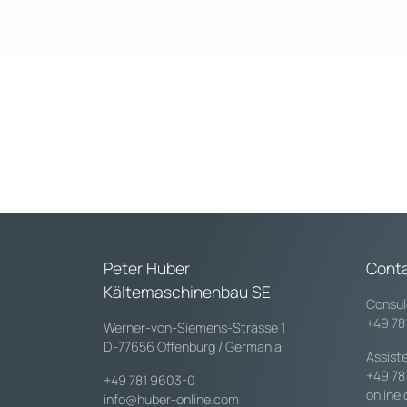
Peter Huber
Conta
Kältemaschinenbau SE
Consul
+49 78
Werner-von-Siemens-Strasse 1
D-77656 Offenburg / Germania
Assist
+49 78
+49 781 9603-0
online
info@huber-online.com