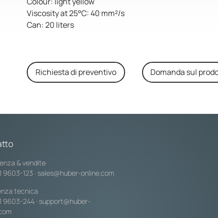
Colour: light yellow
Viscosity at 25°C: 40 mm²/s
Can: 20 liters
Richiesta di preventivo
Domanda sul prodo
tto
enza & vendite
1 9603-123
·
sales@huber-online.com
enza tecnica
1 9603-244
·
support@huber-
.com