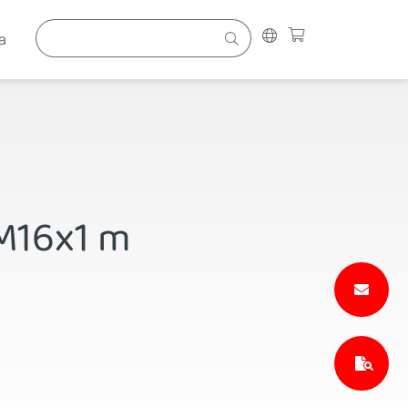
a
 M16x1 m