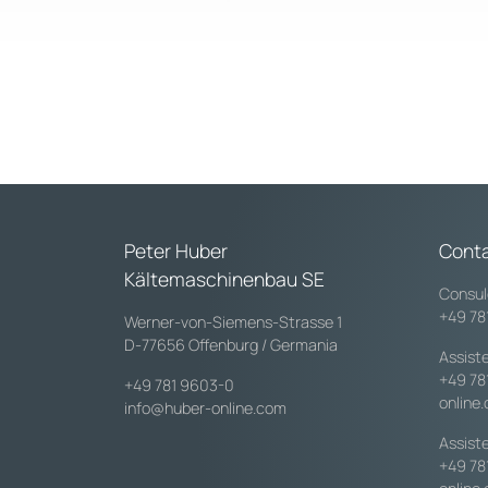
Peter Huber
Conta
Kältemaschinenbau SE
Consul
+49 78
Werner-von-Siemens-Strasse 1
D-77656 Offenburg / Germania
Assist
+49 78
+49 781 9603-0
online
info@huber-online.com
Assiste
+49 78