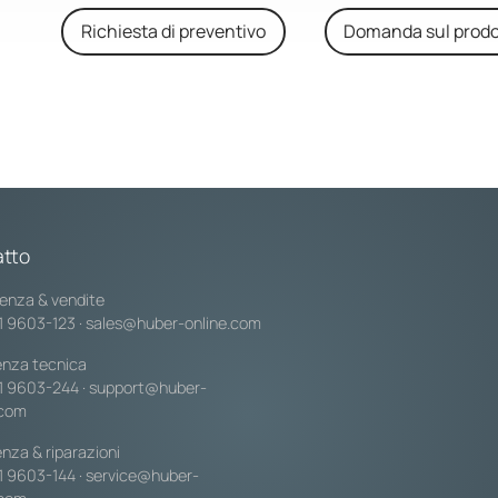
Richiesta di preventivo
Domanda sul prodo
tto
enza & vendite
1 9603-123
·
sales@huber-online.com
enza tecnica
1 9603-244
·
support@huber-
.com
nza & riparazioni
1 9603-144
·
service@huber-