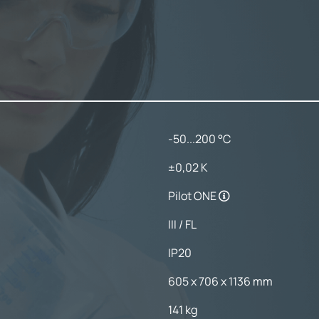
-50...200 °C
±0,02 K
Pilot ONE
III / FL
IP20
605 x 706 x 1136 mm
141 kg