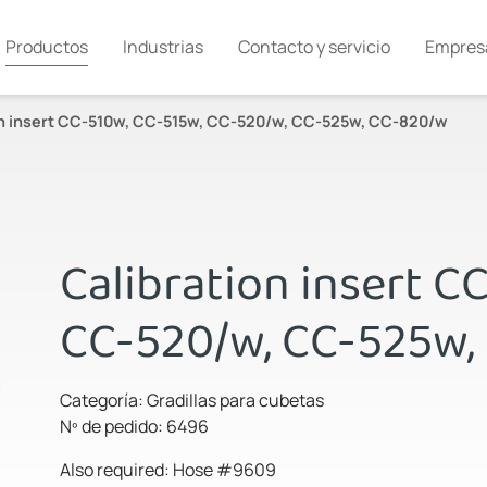
Productos
Industrias
Contacto y servicio
Empres
on insert CC-510w, CC-515w, CC-520/w, CC-525w, CC-820/w
Calibration insert C
CC-520/w, CC-525w,
Categoría: Gradillas para cubetas
Nº de pedido: 6496
Also required: Hose #9609