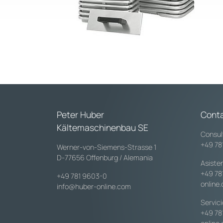
Peter Huber
Cont
Kältemaschinenbau SE
Consul
+49 78
Werner-von-Siemens-Strasse 1
D-77656 Offenburg / Alemania
Asiste
+49 78
+49 781 9603-0
online
info@huber-online.com
Servic
+49 78