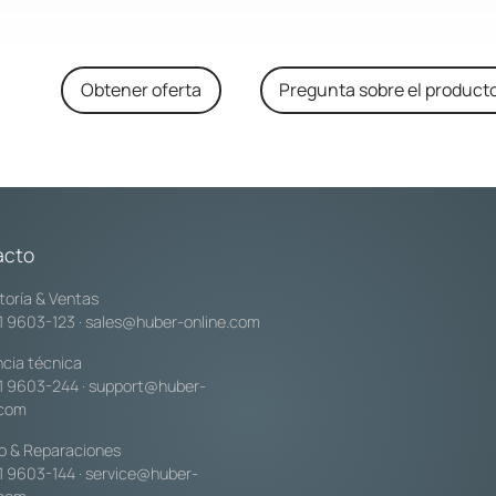
Obtener oferta
Pregunta sobre el product
acto
toría & Ventas
1 9603-123
·
sales@huber-online.com
ncia técnica
1 9603-244
·
support@huber-
.com
io & Reparaciones
1 9603-144
·
service@huber-