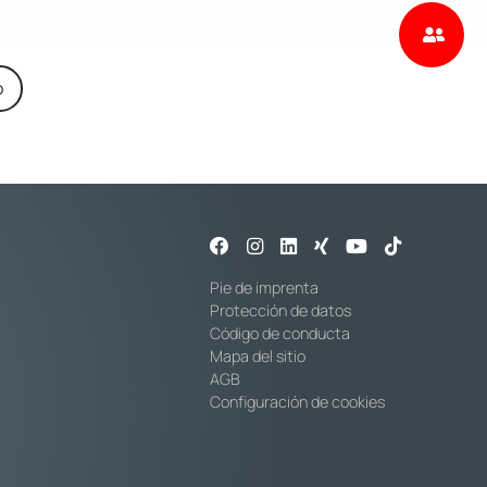
o
Pie de imprenta
Protección de datos
Código de conducta
Mapa del sitio
AGB
Configuración de cookies