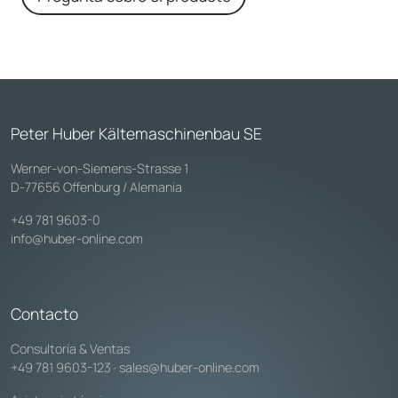
Peter Huber Kältemaschinenbau SE
Werner-von-Siemens-Strasse 1
D-77656 Offenburg / Alemania
+49 781 9603-0
info@huber-online.com
Contacto
Consultoría & Ventas
+49 781 9603-123
·
sales@huber-online.com