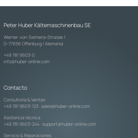
Peter Huber Kältemaschinenbau SE
Werner-von-Siemens-Strasse 1
D-77656 Offenburg / Alemania
+49 781 9603-0
info@huber-online.com
Contacto
Consultoría & Ventas
+49 781 9603-123
·
sales@huber-online.com
Asistencia técnica
+49 781 9603-244
·
support@huber-online.com
Servicio & Reparaciones