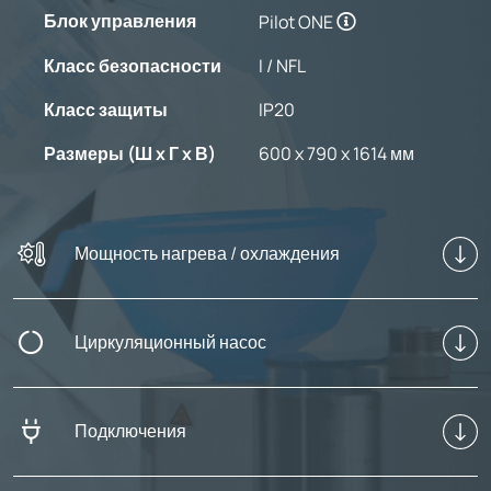
Блок управления
Pilot ONE
Класс безопасности
I / NFL
Класс защиты
IP20
Размеры (Ш x Г x В)
600 x 790 x 1614 мм
Мощность нагрева / охлаждения
Циркуляционный насос
Подключения