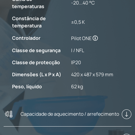
-20...40 °C
temperaturas
Constância de
±0,5 K
temperatura
Controlador
Pilot ONE
Classe de segurança
I / NFL
Classe de protecção
IP20
Dimensões (L x P x A)
420 x 487 x 579 mm
Peso, líquido
62 kg
Capacidade de aquecimento / arrefecimento