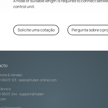
A hose of suitable length is required to connect bet
control unit.
Solicite uma cotação
Pergunta sobre o pr
acto
toria & Vendas
1 9603-123
·
sales@huber-online.com
Técnico
1 9603-244
·
support@huber-
.com
o & Reparação