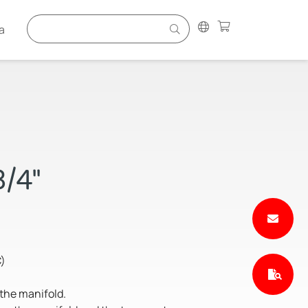
a
3/4"
C)
 the manifold.