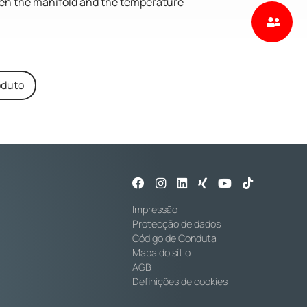
ween the manifold and the temperature
oduto
Impressão
Protecção de dados
Código de Conduta
Mapa do sítio
AGB
Definições de cookies