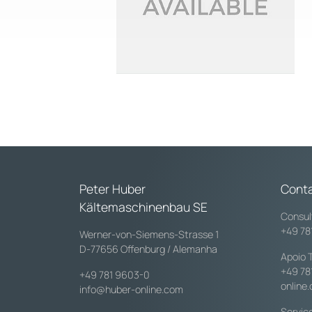
Peter Huber
Cont
Kältemaschinenbau SE
Consul
+49 78
Werner-von-Siemens-Strasse 1
D-77656 Offenburg / Alemanha
Apoio 
+49 78
+49 781 9603-0
online
info@huber-online.com
Serviç