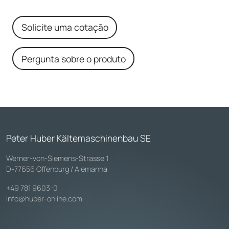
Solicite uma cotação
Pergunta sobre o produto
Peter Huber Kältemaschinenbau SE
Werner-von-Siemens-Strasse 1
D-77656 Offenburg / Alemanha
+49 781 9603-0
info@huber-online.com