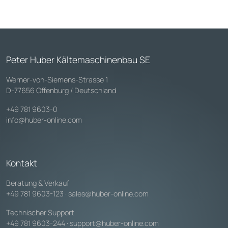
Peter Huber Kältemaschinenbau SE
Werner-von-Siemens-Strasse 1
D-77656 Offenburg / Deutschland
+49 781 9603-0
info@huber-online.com
Kontakt
Beratung & Verkauf
+49 781 9603-123
·
sales@huber-online.com
Technischer Support
+49 781 9603-244
·
support@huber-online.com