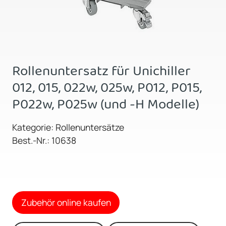
Rollenuntersatz für Unichiller
012, 015, 022w, 025w, P012, P015,
P022w, P025w (und -H Modelle)
Kategorie: Rollenuntersätze
Best.-Nr.: 10638
Zubehör online kaufen