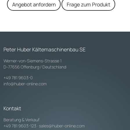
Angebot anfordern
Frage zum Produkt
Peter Huber Kältemaschinenbau SE
Werner-von-Siemens-Strasse 1
D-77656 Offenburg / Deutschland
+49 781 9603-0
info@huber-online.com
Kontakt
Beratung & Verkauf
+49 781 9603-123
·
sales@huber-online.com