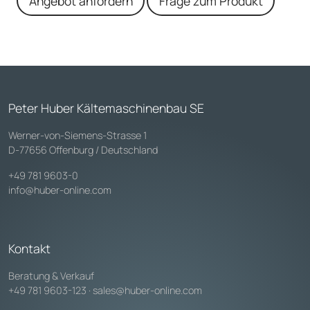
Angebot anfordern
Frage zum Produkt
Peter Huber Kältemaschinenbau SE
Werner-von-Siemens-Strasse 1
D-77656 Offenburg / Deutschland
+49 781 9603-0
info@huber-online.com
Kontakt
Beratung & Verkauf
+49 781 9603-123
·
sales@huber-online.com