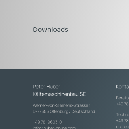
Downloads
Peter Huber
Konta
Kältemaschinenbau SE
Beratu
+49 78
Werner-von-Siemens-Strasse 1
D-77656 Offenburg / Deutschland
Techni
+49 78
+49 781 9603-0
online
info@huber-online.com