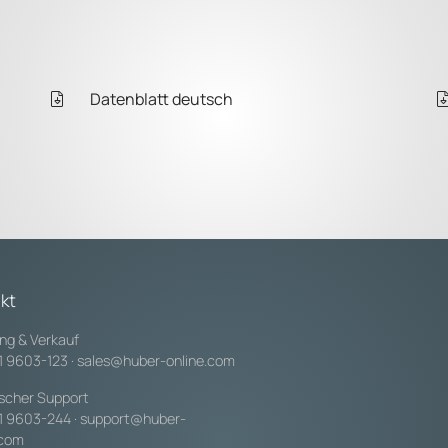
Datenblatt deutsch
kt
ng & Verkauf
1 9603-123
·
sales@huber-online.com
scher Support
1 9603-244
·
support@huber-
.com