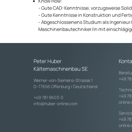
Know How:
- Gute CAD-Kenntnisse, vorzugsweise Soli
- Gute Kenntnisse in Konstruktion und Fert
- Abgeschlossenens Studium als Ingenieur/
Maschinenbautechniker/in mit einschlägig
Peter Huber
Konta
Kältemaschinenbau SE
Beratu
+49 78
Werner-von-Siemens-Strasse 1
D-77656 Offenburg / Deutschland
Techni
+49 78
+49 781 9603-0
online
info@huber-online.com
Servic
+49 78
online