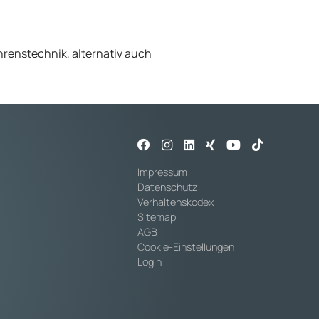
renstechnik, alternativ auch
Impressum
Datenschutz
Verhaltenskodex
Sitemap
AGB
Cookie-Einstellungen
Login