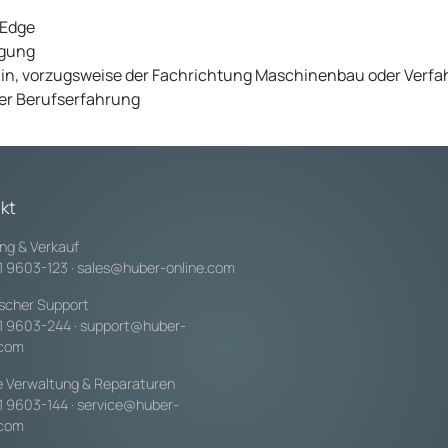
dEdge
igung
in, vorzugsweise der Fachrichtung Maschinenbau oder Verfah
er Berufserfahrung
kt
ng & Verkauf
1 9603-123
·
sales@huber-online.com
scher Support
1 9603-244
·
support@huber-
.com
e Verwaltung & Reparaturen
1 9603-144
·
service@huber-
.com