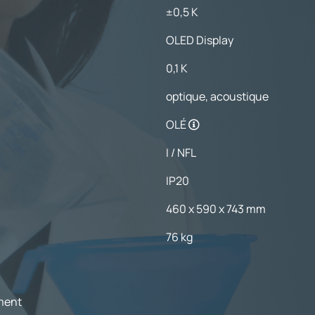
±0,5 K
OLED Display
0,1 K
optique, acoustique
OLÉ
I / NFL
IP20
460 x 590 x 743 mm
76 kg
ement