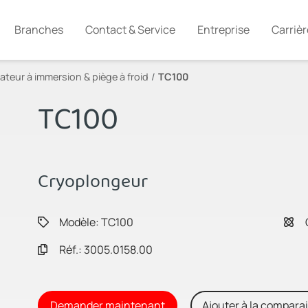
Branches
Contact & Service
Entreprise
Carrièr
teur à immersion & piège à froid
TC100
TC100
Cryoplongeur
Modèle: TC100
Réf.: 3005.0158.00
Demander maintenant
Ajouter à la compara