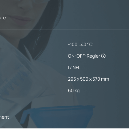
ure
-100...40 °C
ON-OFF-Regler
I / NFL
295 x 500 x 570 mm
60 kg
ement