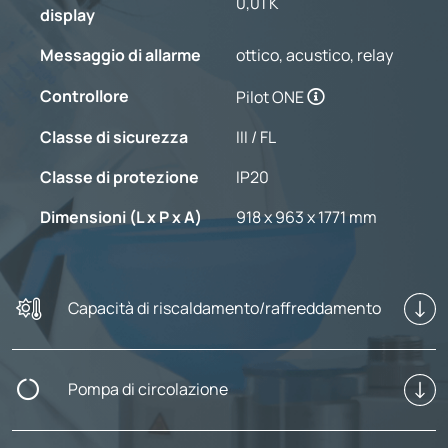
0,01 K
display
Messaggio di allarme
ottico, acustico, relay
Controllore
Pilot ONE
Classe di sicurezza
III / FL
Classe di protezione
IP20
Dimensioni (L x P x A)
918 x 963 x 1771 mm
Capacità di riscaldamento/raffreddamento
Pompa di circolazione