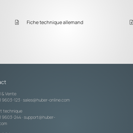
Fiche technique allemand
act
l & Vente
1 9603-123
·
sales@huber-online.com
t technique
1 9603-244
·
support@huber-
.com