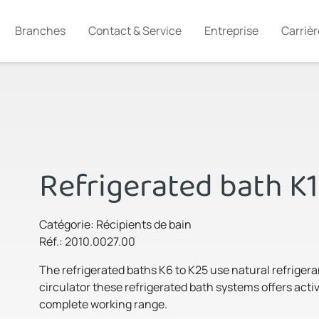
Branches
Contact & Service
Entreprise
Carrièr
Refrigerated bath K
Catégorie: Récipients de bain
Réf.: 2010.0027.00
The refrigerated baths K6 to K25 use natural refrige
circulator these refrigerated bath systems offers acti
complete working range.