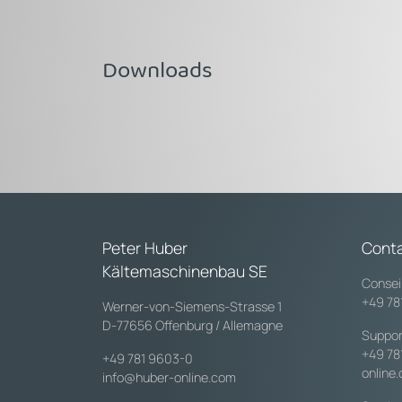
Downloads
Peter Huber
Cont
Kältemaschinenbau SE
Consei
+49 78
Werner-von-Siemens-Strasse 1
D-77656 Offenburg / Allemagne
Suppor
+49 78
+49 781 9603-0
online
info@huber-online.com