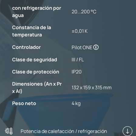
con refrigeración por
20...200 °C
agua
Constancia de la
±0,01 K
temperatura
Controlador
Pilot ONE
Clase de seguridad
III / FL
Clase de protección
IP20
Dimensiones (An x Pr
132 x 159 x 315 mm
x Al)
Peso neto
4 kg
Potencia de calefacción / refrigeración