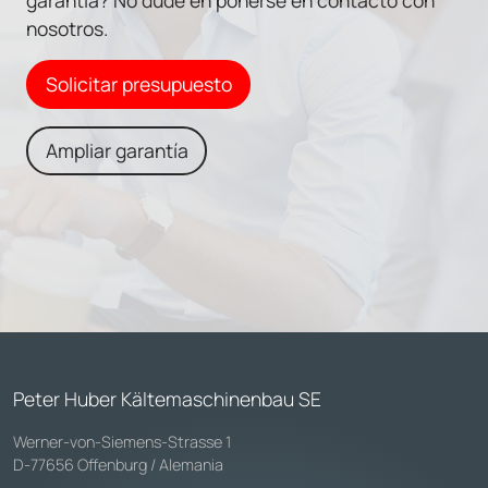
nosotros.
Solicitar presupuesto
Ampliar garantía
Peter Huber Kältemaschinenbau SE
Werner-von-Siemens-Strasse 1
D-77656 Offenburg / Alemania