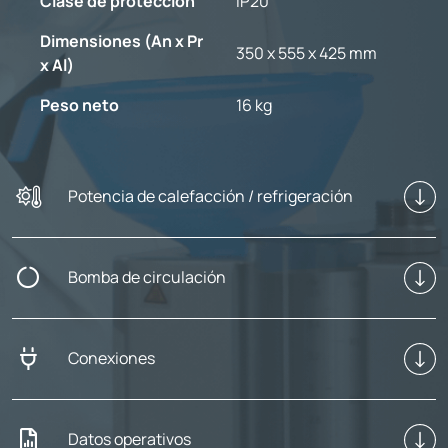
Clase de protección
IP20
Dimensiones (An x Pr
350 x 555 x 425 mm
x Al)
Peso neto
16 kg
Potencia de calefacción / refrigeración
Bomba de circulación
Conexiones
Datos operativos