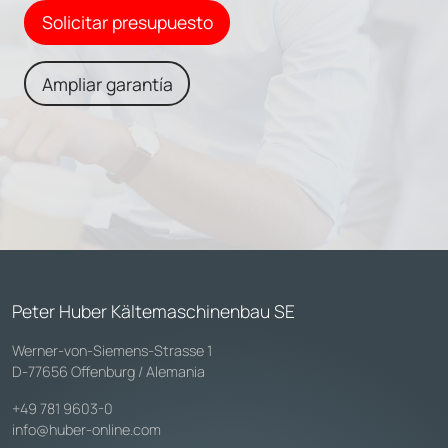
Solicitar presupuesto
Ampliar garantía
Peter Huber Kältemaschinenbau SE
Werner-von-Siemens-Strasse 1
D-77656 Offenburg / Alemania
+49 781 9603-0
info@huber-online.com