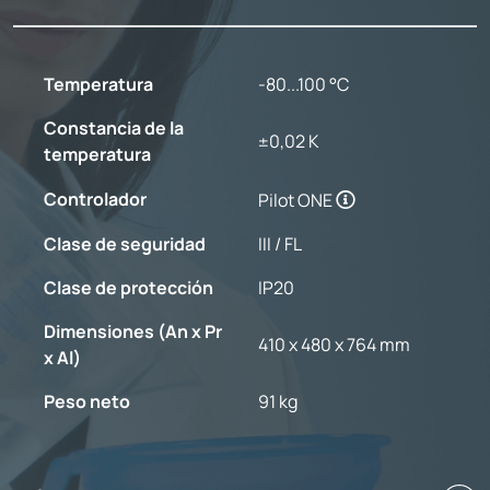
Temperatura
-80...100 °C
Constancia de la
±0,02 K
temperatura
Controlador
Pilot ONE
Clase de seguridad
III / FL
Clase de protección
IP20
Dimensiones (An x Pr
410 x 480 x 764 mm
x Al)
Peso neto
91 kg