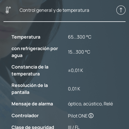
Control general y de temperatura
Temperatura
65...300 °C
con refrigeración por
15...300 °C
agua
Constancia de la
±0,01 K
temperatura
Resolución de la
0,01 K
pantalla
Mensaje de alarma
óptico, acústico, Relé
Controlador
Pilot ONE
Clase de seguridad
III / FL