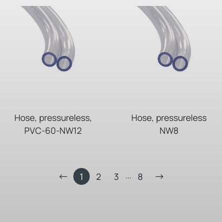
Hose, pressureless,
Hose, pressureless
PVC-60-NW12
NW8
...
1
2
3
8