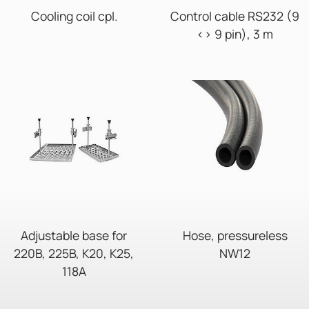
Cooling coil cpl.
Control cable RS232 (9
<> 9 pin), 3 m
Adjustable base for
Hose, pressureless
220B, 225B, K20, K25,
NW12
118A