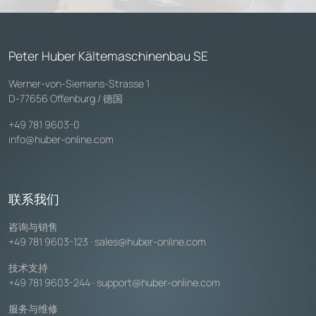
Peter Huber Kältemaschinenbau SE
Werner-von-Siemens-Strasse 1
D-77656 Offenburg / 德国
+49 781 9603-0
info@huber-online.com
联系我们
咨询与销售
+49 781 9603-123
·
sales@huber-online.com
技术支持
+49 781 9603-244
·
support@huber-online.com
服务与维修