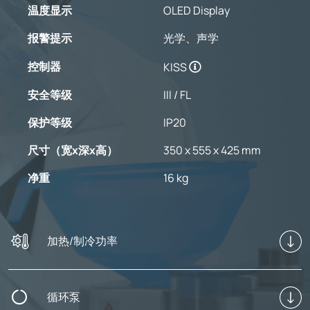
温度显示
OLED Display
报警提示
光学、声学
控制器
KISS
安全等级
III / FL
保护等级
IP20
尺寸（宽x深x高）
350 x 555 x 425 mm
净重
16 kg
加热/制冷功率
循环泵