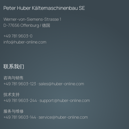
Peter Huber Kältemaschinenbau SE
Werner-von-Siemens-Strasse 1
D-77656 Offenburg / 德国
+49 781 9603-0
info@huber-online.com
联系我们
咨询与销售
+49 781 9603-123
·
sales@huber-online.com
技术支持
+49 781 9603-244
·
support@huber-online.com
服务与维修
+49 781 9603-144
·
service@huber-online.com