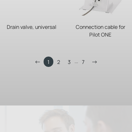
Drain valve, universal
Connection cable for
Pilot ONE
...
1
2
3
7