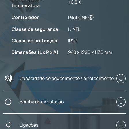
±0,5 K
temperatura
Controlador
Pilot ONE
Classe de segurança
I / NFL
Classe de protecção
IP20
Dimensões (L x P x A)
940 x 1290 x 1130 mm
Capacidade de aquecimento / arrefecimento
Bomba de circulação
Ligações