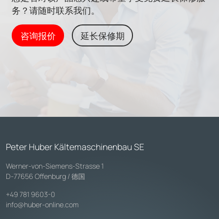
务？请随时联系我们。
咨询报价
延长保修期
Peter Huber Kältemaschinenbau SE
Werner-von-Siemens-Strasse 1
D-77656 Offenburg / 德国
+49 781 9603-0
info@huber-online.com