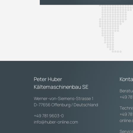
Peter Huber
Konta
Kältemaschinenbau SE
Beratu
+49 78
Werner-von-Siemens-Strasse 1
D-77656 Offenburg / Deutschland
Techni
+49 78
+49 781 9603-0
online
info@huber-online.com
Servic