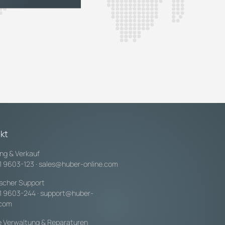
kt
ng & Verkauf
1 9603-123
·
sales@huber-online.com
scher Support
1 9603-244
·
support@huber-
.com
e Verwaltung & Reparaturen