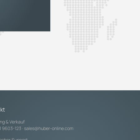
kt
ng & Verkauf
1 9603-123
·
sales@huber-online.com
scher Support