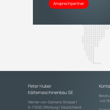
Ansprechpartner
Peter Huber
Konta
Kältemaschinenbau SE
Beratu
+49 78
Werner-von-Siemens-Strasse 1
D-77656 Offenburg / Deutschland
Techni