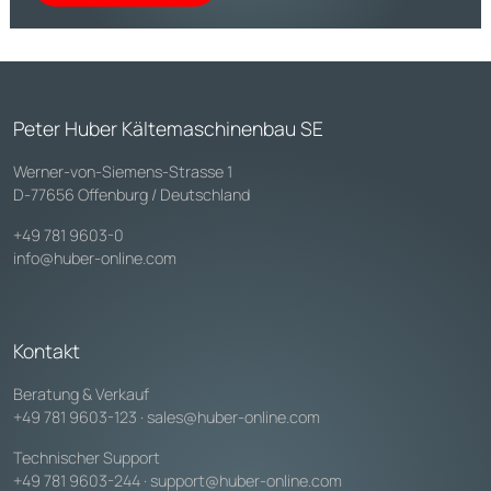
Peter Huber Kältemaschinenbau SE
Werner-von-Siemens-Strasse 1
D-77656 Offenburg / Deutschland
+49 781 9603-0
info@huber-online.com
Kontakt
Beratung & Verkauf
+49 781 9603-123
·
sales@huber-online.com
Technischer Support
+49 781 9603-244
·
support@huber-online.com