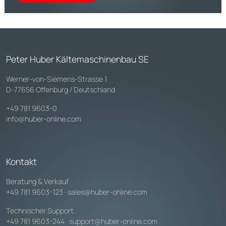
Peter Huber Kältemaschinenbau SE
Werner-von-Siemens-Strasse 1
D-77656 Offenburg / Deutschland
+49 781 9603-0
info@huber-online.com
Kontakt
Beratung & Verkauf
+49 781 9603-123
·
sales@huber-online.com
Technischer Support
+49 781 9603-244
·
support@huber-online.com