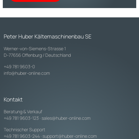
Peter Huber Kältemaschinenbau SE
Werner-von-Siemens-Strasse 1
D-77656 Offenburg / Deutschland
+49 781 9603-0
info@huber-online.com
Kontakt
Beratung & Verkauf
+49 781 9603-123
·
sales@huber-online.com
Technischer Support
+49 781 9603-244
·
support@huber-online.com