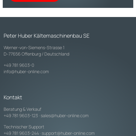
Peter Huber Kältemaschinenbau SE
Werner-von-Siemens-Strasse 1
D-77656 Offenburg / Deutschland
+49 781 9603-0
info@huber-online.com
Kontakt
Beratung & Verkauf
+49 781 9603-123
·
sales@huber-online.com
Technischer Support
+49 781 9603-244
·
support@huber-online.com