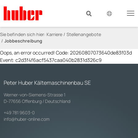
Sie befinden sich hier:
Karriere
Stellenangebote
Jobbeschreibung
Oops, an error occurred! Code: 20260807073640de83f03d
Event: c2d3f4f6acf5437caa040b2831d326c9
Peter Huber Kältemaschinenbau SE
Werner-von-Siemens-Strasse 1
D-77656 Offenburg / Deutschland
+49 781 9603-0
info@huber-online.com