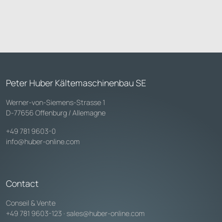
Peter Huber Kältemaschinenbau SE
Werner-von-Siemens-Strasse 1
D-77656 Offenburg / Allemagne
+49 781 9603-0
info@huber-online.com
Contact
Conseil & Vente
+49 781 9603-123
·
sales@huber-online.com