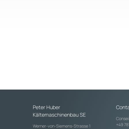
Peter Huber
Cont
Kältemaschinenbau SE
Consei
+49 78
Werner-von-Siemens-Strasse 1