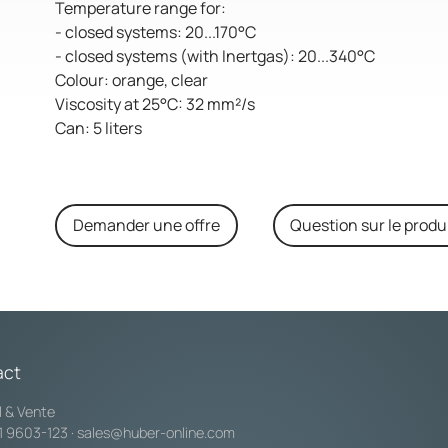
Temperature range for:
- closed systems: 20...170°C
- closed systems (with Inertgas): 20...340°C
Colour: orange, clear
Viscosity at 25°C: 32 mm²/s
Can: 5 liters
Demander une offre
Question sur le produ
act
l & Vente
1 9603-123
·
sales@huber-online.com