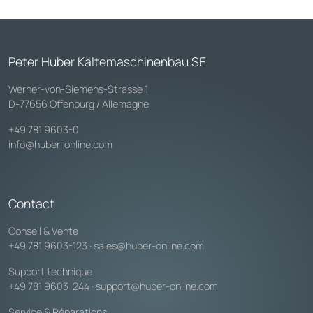
Peter Huber Kältemaschinenbau SE
Werner-von-Siemens-Strasse 1
D-77656 Offenburg / Allemagne
+49 781 9603-0
info@huber-online.com
Contact
Conseil & Vente
+49 781 9603-123
·
sales@huber-online.com
Support technique
+49 781 9603-244
·
support@huber-online.com
Service & Réparations