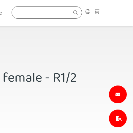
e
 female - R1/2