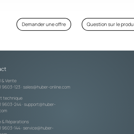
Demander une offre
Question sur le produ
act
l & Vente
1 9603-123
·
sales@huber-online.com
t technique
1 9603-244
·
support@huber-
.com
e & Réparations
1 9603-144
·
service@huber-