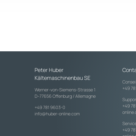
Peter Huber
Cont
Kältemaschinenbau SE
Consei
+49 78
Werner-von-Siemens-Strasse 1
D-77656 Offenburg / Allemagne
Suppor
+49 78
+49 781 9603-0
online
info@huber-online.com
Servic
+49 78