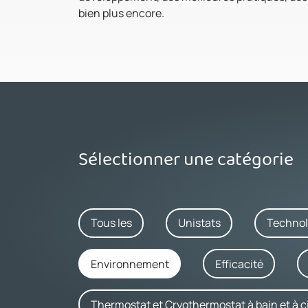
bien plus encore.
Sélectionner une catégorie
Tous les
Unistats
Technol
Environnement
Efficacité
Thermostat et Cryothermostat à bain et à c