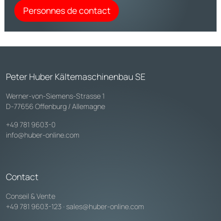
Personnes de contact
Peter Huber Kältemaschinenbau SE
Werner-von-Siemens-Strasse 1
D-77656 Offenburg / Allemagne
+49 781 9603-0
info@huber-online.com
Contact
Conseil & Vente
+49 781 9603-123
·
sales@huber-online.com