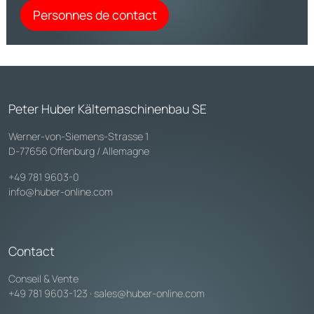
Personnes de contact
Peter Huber Kältemaschinenbau SE
Werner-von-Siemens-Strasse 1
D-77656 Offenburg / Allemagne
+49 781 9603-0
info@huber-online.com
Contact
Conseil & Vente
+49 781 9603-123
·
sales@huber-online.com