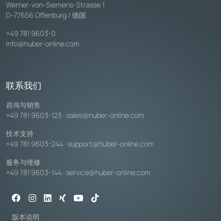
Werner-von-Siemens-Strasse 1
D-77656 Offenburg / 德国
+49 781 9603-0
info@huber-online.com
联系我们
咨询与销售
+49 781 9603-123
·
sales@huber-online.com
技术支持
+49 781 9603-244
·
support@huber-online.com
服务与维修
+49 781 9603-144
·
service@huber-online.com
版本说明