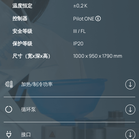
温度恒定
±0,2 K
控制器
Pilot ONE
安全等级
III / FL
保护等级
IP20
尺寸（宽x深x高）
1000 x 950 x 1790 mm
加热/制冷功率
循环泵
接口