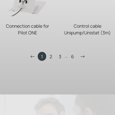
Connection cable for
Control cable
Pilot ONE
Unipump/Unistat (3m)
...
1
2
3
6