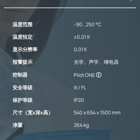
温度范围
-90...250 °C
温度恒定
±0,01 K
显示分辨率
0,01 K
报警提示
光学、声学、继电器
控制器
Pilot ONE
安全等级
III / FL
保护等级
IP20
尺寸（宽x深x高）
540 x 654 x 1500 mm
净重
264 kg